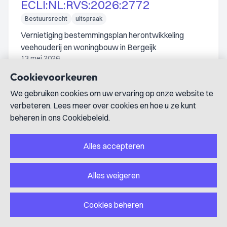
ECLI:NL:RVS:2026:2772
Bestuursrecht
uitspraak
Vernietiging bestemmingsplan herontwikkeling
veehouderij en woningbouw in Bergeijk
13 mei 2026
Cookievoorkeuren
De Raad van State vernietigt het bestemmingsplan
vanwege onvoldoende onderzoek naar
We gebruiken cookies om uw ervaring op onze website te
gezondheidsrisico's door gewasbeschermingsmiddelen
verbeteren. Lees meer over cookies en hoe u ze kunt
en kent schadevergoeding toe wegens overschrijding
beheren in ons Cookiebeleid.
redelijke termijn.
Alles accepteren
ECLI:NL:RVS:2026:2738
Alles weigeren
Bestuursrecht
uitspraak
Vernietiging besluit burgemeester over
Cookies beheren
ingangsdatum exploitatievergunning
speelautomatenhal