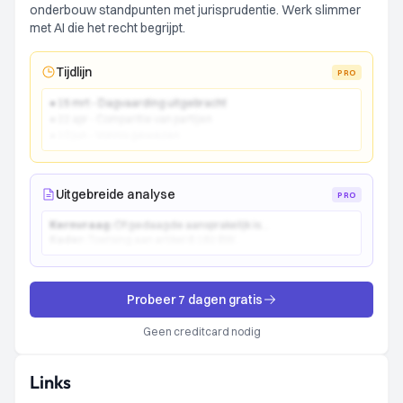
onderbouw standpunten met jurisprudentie. Werk slimmer
met AI die het recht begrijpt.
Tijdlijn
PRO
● 15 mrt - Dagvaarding uitgebracht
● 22 apr - Comparitie van partijen
● 10 jun - Vonnis gewezen
Uitgebreide analyse
PRO
Kernvraag:
Of gedaagde aansprakelijk is...
Kader:
Toetsing aan artikel 6:162 BW...
Probeer 7 dagen gratis
Geen creditcard nodig
Links