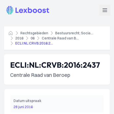
Lexboost
Open
Rechtsgebieden
Bestuursrecht; Socialezekerheidsrecht
Home
2016
06
Centrale Raad van Beroep
ECLI:NL:CRVB:2016:2437
ECLI:NL:CRVB:2016:2437
Centrale Raad van Beroep
Datum uitspraak
28 juni 2016