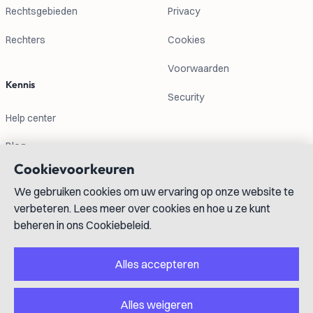
Rechtsgebieden
Privacy
Rechters
Cookies
Voorwaarden
Kennis
Security
Help center
Blog
Cookievoorkeuren
Contactgegevens
We gebruiken cookies om uw ervaring op onze website te
verbeteren. Lees meer over cookies en hoe u ze kunt
info@lexboost.com
beheren in ons Cookiebeleid.
Alles accepteren
Alles weigeren
LinkedIn
Instagram
X
GitHub
YouTube