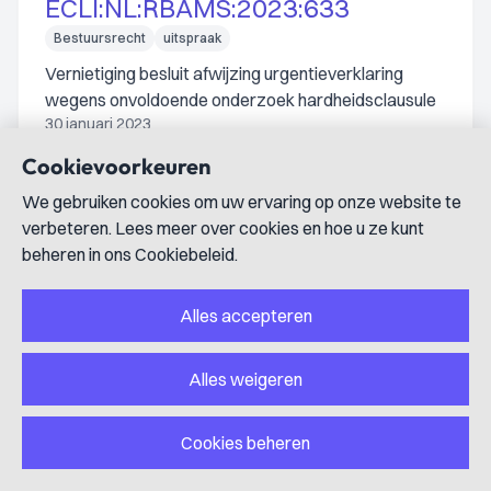
ECLI:NL:RBAMS:2023:633
Bestuursrecht
uitspraak
Vernietiging besluit afwijzing urgentieverklaring
wegens onvoldoende onderzoek hardheidsclausule
30 januari 2023
Cookievoorkeuren
De rechtbank vernietigt het besluit tot afwijzing van de
urgentieverklaring omdat verweerder onvoldoende
We gebruiken cookies om uw ervaring op onze website te
onderzoek deed naar de medische situatie van eiser en
verbeteren. Lees meer over cookies en hoe u ze kunt
de hardheidsclausule niet toepaste.
beheren in ons Cookiebeleid.
Alles accepteren
ECLI:NL:RBAMS:2023:323
Bestuursrecht
uitspraak
Alles weigeren
Niet-handhavend optreden staatssecretaris tegen
overtreding importvoorschriften exotische muggen
Cookies beheren
25 januari 2023