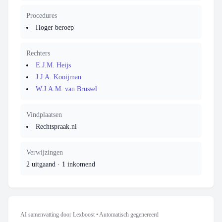
Procedures
Hoger beroep
Rechters
E.J.M. Heijs
J.J.A. Kooijman
W.J.A.M. van Brussel
Vindplaatsen
Rechtspraak.nl
Verwijzingen
2 uitgaand
·
1 inkomend
AI samenvatting door Lexboost
•
Automatisch gegenereerd