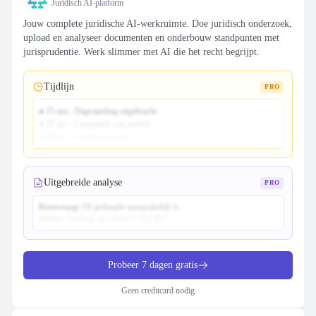
Juridisch AI-platform
Jouw complete juridische AI-werkruimte. Doe juridisch onderzoek,
upload en analyseer documenten en onderbouw standpunten met
jurisprudentie. Werk slimmer met AI die het recht begrijpt.
Tijdlijn
PRO
● 15 mrt - Dagvaarding uitgebracht
● 22 apr - Comparitie van partijen
● 10 jun - Vonnis gewezen
Uitgebreide analyse
PRO
Kernvraag:
Of gedaagde aansprakelijk is...
Kader:
Toetsing aan artikel 6:162 BW...
Probeer 7 dagen gratis
Geen creditcard nodig