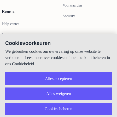
Voorwaarden
Kennis
Security
Help center
Blog
Cookievoorkeuren
Contactgegevens
We gebruiken cookies om uw ervaring op onze website te
verbeteren. Lees meer over cookies en hoe u ze kunt beheren in
info@lexboost.com
ons Cookiebeleid.
Alles accepteren
Alles weigeren
LinkedIn
Instagram
X
GitHub
YouTube
Cookies beheren
Copyright © 2023-2026 Lexboost