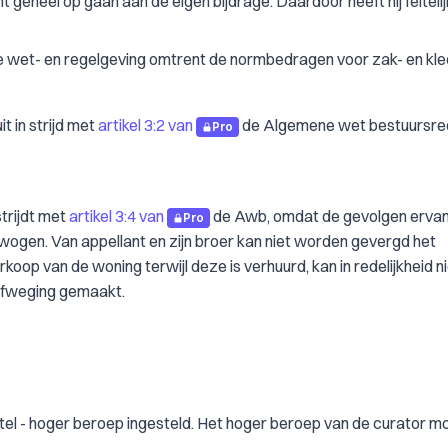
geheel op gaan aan de eigen bijdrage. Daardoor heeft hij feitelij
n de wet- en regelgeving omtrent de normbedragen voor zak- en kl
 in strijd met
artikel 3:2 van
de Algemene wet bestuursre
Pro
trijdt met
artikel 3:4 van
de Awb, omdat de gevolgen ervan
Pro
wogen. Van appellant en zijn broer kan niet worden gevergd het
koop van de woning terwijl deze is verhuurd, kan in redelijkheid n
afweging gemaakt.
itel - hoger beroep ingesteld. Het hoger beroep van de curator m