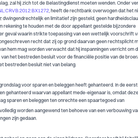
ag, zal hij zich tot de Belastingdienst moeten wenden. Onder ve
NL:CRVB:2012:BX1272
, heeft de rechtbank overwogen dat het ni
dwingendrechtelijk en limitatief zijn gesteld, geen hardheidsclau
m rekening te houden met de door appellant gestelde bijzondere
 geval waarin strikte toepassing van een wettelijk voorschrift 
t ongeschreven recht dat zij op grond daarvan geen rechtsplicht 
 van hem mag worden verwacht dat hij inspanningen verricht om 
van het bestreden besluit voor de financiële positie van de broe
et bestreden besluit niet van belang.
grondslag voor sparen en beleggen heeft gehanteerd. In de eerst
n gehanteerd waarvan appellant mede-eigenaar is, omdat dez
dslag sparen en beleggen ten onrechte een spaartegoed van
k volledig worden aangewend ten behoeve van een verbouwing va
ngen zijn gedaan.