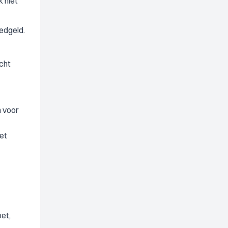
k niet
eedgeld.
cht
 voor
iet
oet,