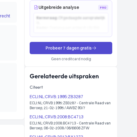
Uitgebreide analyse
PRO
recht
Kernvraag:
Of gedaagde aansprakelijk
is...
Kader:
Toetsing aan artikel 6:162 BW...
Probeer 7 dagen gratis
Geen creditcard nodig
Gerelateerde uitspraken
Citeert
ECLI:NL:CRVB:1995:ZB3287
ECLI:NL:CRVB:1995:ZB3287 - Centrale Raad van
Beroep, 21-02-1995 / AWBZ 93/7
ECLI:NL:CRVB:2008:BC4713
ECLI:NL:CRVB:2008:BC4713 - Centrale Raad van
Beroep, 06-02-2008 / 06/6606 ZFW