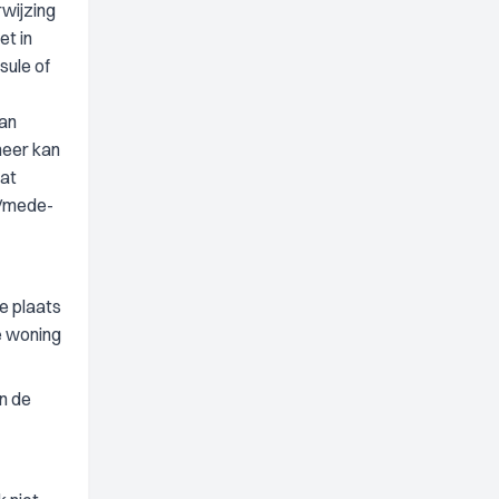
rwijzing
et in
sule of
van
meer kan
dat
r/mede-
e plaats
e woning
n de