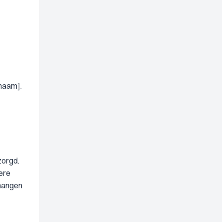
[naam].
zorgd.
dere
nhangen