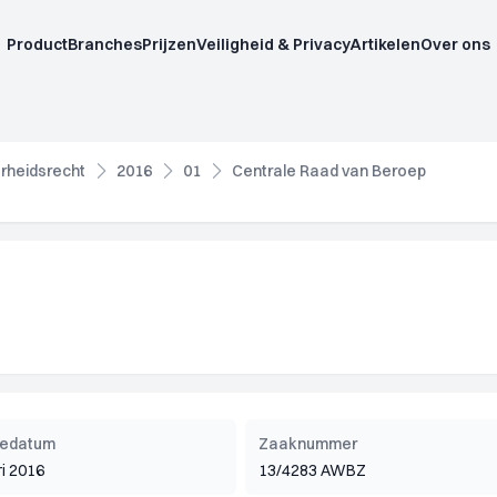
Product
Branches
Prijzen
Veiligheid & Privacy
Artikelen
Over ons
rheidsrecht
2016
01
Centrale Raad van Beroep
tiedatum
Zaaknummer
ri 2016
13/4283 AWBZ