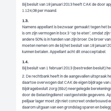
Bij besluit van 18 januari 2013 heeft CAK de door ap
1.124,08 per maand.
1.3.
Namens appellant is bezwaar gemaakt tegen het beslu
is om zijn vermogen in box 3 “op te eten”, omdat zij
andere 50% is in handen van zijn broer. De broer van 
moeten nemen om de bij het besluit van 18 januari 
kunnen betalen. Appellant acht dit onacceptabel.
1.4.
Bij besluit van 1 februari 2013 (bestreden besluit)
2. De rechtbank heeft in de aangevallen uitspraak 
daartoe overwogen dat CAK de eigen bijdrage van a
Bijdragebesluit zorg (Bbz) neergelegde berekeningsr
door de Belastingdienst vastgestelde gegevens. Appe
peiljaar lager moet zijn niet concreet onderbouwd
daarom uitgaan van een grondslag sparen en belegge