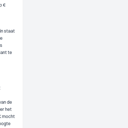
p €
in staat
De
is
ant te
t
 van de
er het
AK mocht
hoogte