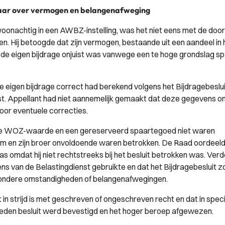
aar over vermogen en belangenafweging
 woonachtig in een AWBZ-instelling, was het niet eens met de door
n. Hij betoogde dat zijn vermogen, bestaande uit een aandeel in 
 van de eigen bijdrage onjuist was vanwege een te hoge grondslag s
eigen bijdrage correct had berekend volgens het Bijdragebeslui
. Appellant had niet aannemelijk gemaakt dat deze gegevens on
or eventuele correcties.
gere WOZ-waarde en een gereserveerd spaartegoed niet waren
em en zijn broer onvoldoende waren betrokken. De Raad oordeel
s omdat hij niet rechtstreeks bij het besluit betrokken was. Verd
s van de Belastingdienst gebruikte en dat het Bijdragebesluit z
ijzondere omstandigheden of belangenafwegingen.
in strijd is met geschreven of ongeschreven recht en dat in speci
streden besluit werd bevestigd en het hoger beroep afgewezen.