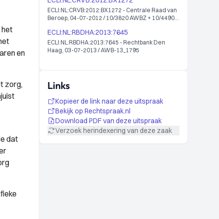
ECLI:NL:CRVB:2012:BX1272
ECLI:NL:CRVB:2012:BX1272 - Centrale Raad van
Beroep, 04-07-2012 / 10/3820 AWBZ + 10/4490
AWBZ + 10/3955 AWBZ + 10/3956 AWBZ
 het
ECLI:NL:RBDHA:2013:7645
+10/7036 AWBZ + 11/2756 AWBZ
het
ECLI:NL:RBDHA:2013:7645 - Rechtbank Den
Haag, 03-07-2013 / AWB-13_1795
paren en
t zorg,
Links
juist
Kopieer de link naar deze uitspraak
Bekijk op Rechtspraak.nl
Download PDF van deze uitspraak
Verzoek herindexering van deze zaak
de dat
er
org
fieke