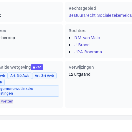
Rechtsgebied
k
Bestuursrecht; Socialezekerheids
res
Rechters
 beroep
R.M. van Male
J. Brand
J.P.A. Boersma
alde wetgeving
Verwijzingen
Pro
12 uitgaand
 Awb
Art. 3:2 Awb
Art. 3:4 Awb
wb
Algemene wet inzake
astingen
7 wetten