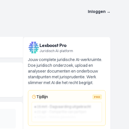
Inloggen
→
Lexboost Pro
Juridisch AI-platform
Jouw complete juridische AI-werkruimte.
Doe juridisch onderzoek, upload en
analyseer documenten en onderbouw
standpunten met jurisprudentie. Werk
slimmer met AI die het recht begrijpt.
Tijdlijn
PRO
● 15 mrt - Dagvaarding uitgebracht
● 22 apr - Comparitie van partijen
● 10 jun - Vonnis gewezen