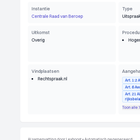
Instantie
Type
Centrale Raad van Beroep
Uitspraa
Uitkomst
Procedu
Overig
Hoger
Vindplaatsen
Aangeha
Rechtspraak.nl
Art. 1:2
Art. 6 A
Art. 21 
rijksbel
Toon alle 
AI samenvatting door Lexboost
•
Automatisch gegenereerd