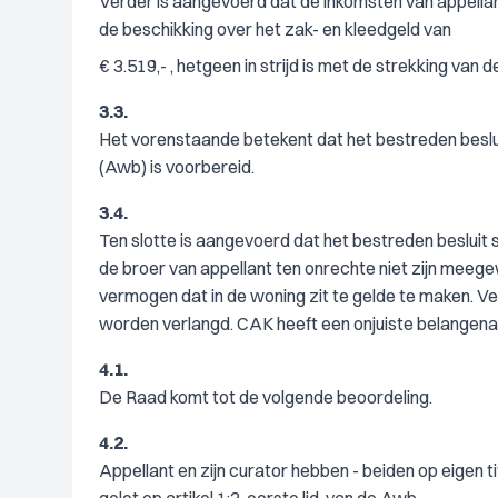
Verder is aangevoerd dat de inkomsten van appellant 
de beschikking over het zak- en kleedgeld van
€ 3.519,- , hetgeen in strijd is met de strekking va
3.3.
Het vorenstaande betekent dat het bestreden besluit
(Awb) is voorbereid.
3.4.
Ten slotte is aangevoerd dat het bestreden besluit s
de broer van appellant ten onrechte niet zijn meege
vermogen dat in de woning zit te gelde te maken. Ver
worden verlangd. CAK heeft een onjuiste belangen
4.1.
De Raad komt tot de volgende beoordeling.
4.2.
Appellant en zijn curator hebben - beiden op eigen t