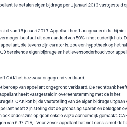
pellant te betalen eigen bijdrage per 1 januari 2013 vastgesteld o
it van 18 januari 2013. Appellant heeft aangevoerd dat hij niet 
n vermogen bestaat uit een aandeel van 50% in het ouderlijk huis. 
appellant, die tevens zijn curator is, zou een hypotheek op het hu
2013 berekende eigen bijdrage en het levensonderhoud voor appell
 heeft CAK het bezwaar ongegrond verklaard.
het beroep van appellant ongegrond verklaard. De rechtbank heef
ppellant heeft vastgesteld in overeenstemming met de in het
egels. CAK kon bij de vaststelling van de eigen bijdrage uitgaan
llant heeft zijn stelling dat de grondslag sparen en beleggen ov
 en ook anderszins op geen enkele wijze aannemelijk gemaakt. C
n van € 97.715,-. Voor zover appellant het niet eens is met de 