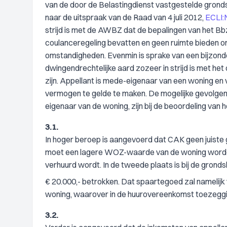
van de door de Belastingdienst vastgestelde grondsl
naar de uitspraak van de Raad van 4 juli 2012,
ECLI:
strijd is met de AWBZ dat de bepalingen van het Bbz 
coulanceregeling bevatten en geen ruimte bieden o
omstandigheden. Evenmin is sprake van een bijzonder
dwingendrechtelijke aard zozeer in strijd is met he
zijn. Appellant is mede-eigenaar van een woning en
vermogen te gelde te maken. De mogelijke gevolgen 
eigenaar van de woning, zijn bij de beoordeling van h
3.1.
In hoger beroep is aangevoerd dat CAK geen juiste 
moet een lagere WOZ-waarde van de woning worde
verhuurd wordt. In de tweede plaats is bij de gron
€ 20.000,- betrokken. Dat spaartegoed zal namelij
woning, waarover in de huurovereenkomst toezeggi
3.2.