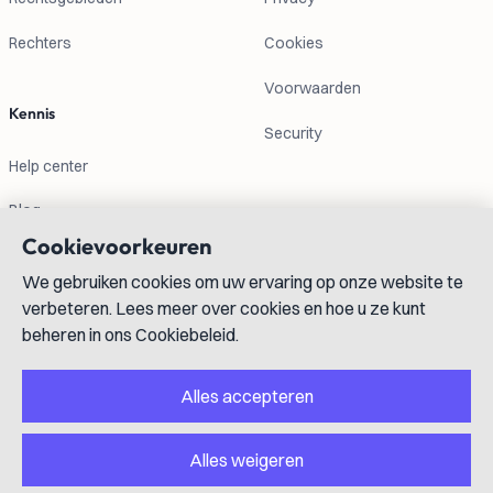
Rechters
Cookies
Voorwaarden
Kennis
Security
Help center
Blog
Cookievoorkeuren
Contactgegevens
We gebruiken cookies om uw ervaring op onze website te
verbeteren. Lees meer over cookies en hoe u ze kunt
info@lexboost.com
beheren in ons Cookiebeleid.
Alles accepteren
Alles weigeren
LinkedIn
Instagram
X
GitHub
YouTube