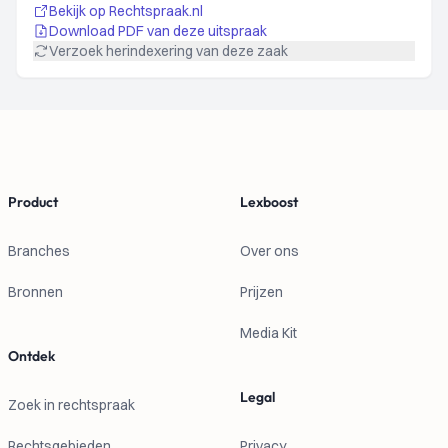
Bekijk op Rechtspraak.nl
Download PDF van deze uitspraak
Verzoek herindexering van deze zaak
Footer
Product
Lexboost
Branches
Over ons
Bronnen
Prijzen
Media Kit
Ontdek
Legal
Zoek in rechtspraak
Rechtsgebieden
Privacy