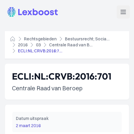
Lexboost
Open
Rechtsgebieden
Bestuursrecht; Socialezekerheidsrecht
Home
2016
03
Centrale Raad van Beroep
ECLI:NL:CRVB:2016:701
ECLI:NL:CRVB:2016:701
Centrale Raad van Beroep
Datum uitspraak
2 maart 2016