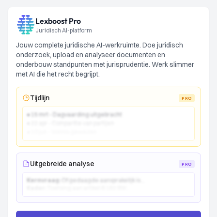
Lexboost Pro
Juridisch AI-platform
Jouw complete juridische AI-werkruimte. Doe juridisch
onderzoek, upload en analyseer documenten en
onderbouw standpunten met jurisprudentie. Werk slimmer
met AI die het recht begrijpt.
Tijdlijn
PRO
● 15 mrt - Dagvaarding uitgebracht
● 22 apr - Comparitie van partijen
● 10 jun - Vonnis gewezen
Uitgebreide analyse
PRO
Kernvraag:
Of gedaagde aansprakelijk is...
Kader:
Toetsing aan artikel 6:162 BW...