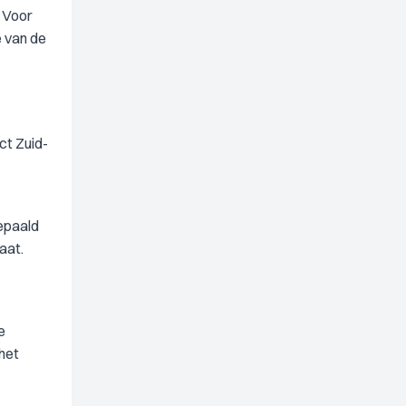
. Voor
e van de
ct Zuid-
bepaald
aat.
e
het