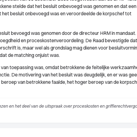
kkene stelde dat het besluit onbevoegd was genomen en dat een
 het besluit onbevoegd was en veroordeelde de korpschef tot
besluit bevoegd was genomen door de directeur HRM in mandaat.
oegdheid en proceskostenveroordeling. De Raad bevestigde dat
chrift is, maar wel als grondslag mag dienen voor besluitvormin
at de matching onjuist was.
 van toepassing was, omdat betrokkene de feitelijke werkzaamh
tie. De motivering van het besluit was deugdelijk, en er was ge
 beroep van betrokkene faalde, het hoger beroep van de korpsch
en en het deel van de uitspraak over proceskosten en griffierechtverg