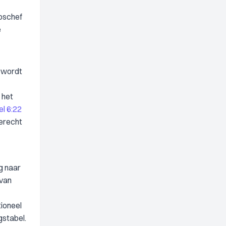
rpschef
e
, wordt
 het
el 6:22
ierecht
g naar
 van
tioneel
gstabel.