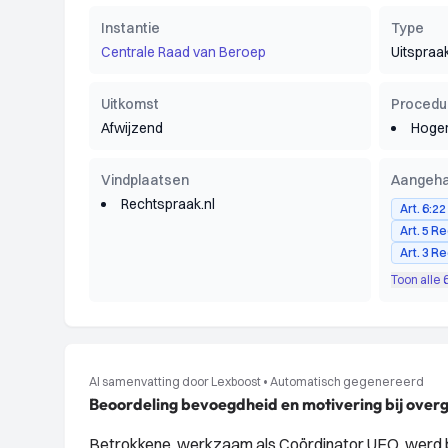
Instantie
Type
Centrale Raad van Beroep
Uitspraa
Uitkomst
Procedu
Afwijzend
Hoger
Vindplaatsen
Aangeha
Rechtspraak.nl
Art. 6:2
Art. 5 R
Art. 3 R
Toon alle 
AI samenvatting door Lexboost
•
Automatisch gegenereerd
Beoordeling bevoegdheid en motivering bij over
Betrokkene, werkzaam als Coördinator UFO, werd 