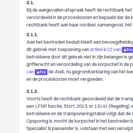
2.1.
Bij de aangevallen uitspraak heeft de rechtbank he
veroordeeld in de proceskosten en bepaald dat de k
rechtbank heeft aan haar oordeel, samengevat, het
2.1.1.
Aan het bestreden besluit kleeft een bevoegdheidsg
dit gebrek met toepassing van
artikel 6:22 van
Pro
betrokkene door dit gebrek niet in zijn belangen is
griffierecht en veroordeling van de korpschef in de
van
de Awb, nu gegrondverklaring van het bero
Pro
en de proceskosten moet vergoeden.
2.1.2.
Voorts heeft de rechtbank geoordeeld dat de transp
een LFNP functie, Stcrt. 2013, nr. 13141 (Regeling),
betrokkene en de transponeringstabel volgt dat de
Opsporing is, mocht de korpschef in het bestreden b
Specialist B passender is, volstaan met een verwij