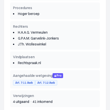
Procedures
Hoger beroep
Rechters
H.A.A.G. Vermeulen
G.P.A.M. Garvelink-Jonkers
J.Th. Wolleswinkel
Vindplaatsen
Rechtspraak.nl
Aangehaalde wetgeving
Pro
Art. 7:11 Awb
Art. 7:12 Awb
Verwijzingen
4 uitgaand
·
41 inkomend