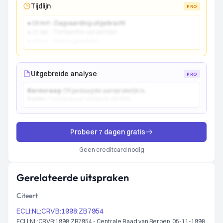
Tijdlijn
PRO
● 15 mrt - Dagvaarding uitgebracht
● 22 apr - Comparitie van partijen
● 10 jun - Vonnis gewezen
Uitgebreide analyse
PRO
Kernvraag:
Of gedaagde aansprakelijk is...
Kader:
Toetsing aan artikel 6:162 BW...
Probeer 7 dagen gratis
Geen creditcard nodig
Gerelateerde uitspraken
Citeert
ECLI:NL:CRVB:1998:ZB7954
ECLI:NL:CRVB:1998:ZB7954 - Centrale Raad van Beroep, 05-11-1998