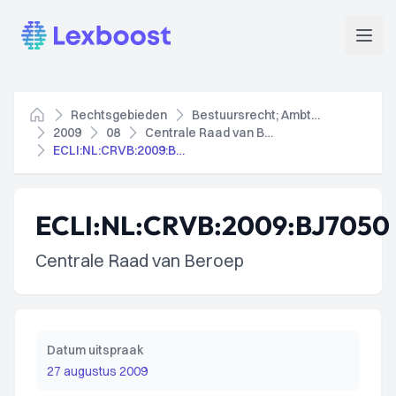
Lexboost
Open
Rechtsgebieden
Bestuursrecht; Ambtenarenrecht
Home
2009
08
Centrale Raad van Beroep
ECLI:NL:CRVB:2009:BJ7050
ECLI:NL:CRVB:2009:BJ7050
Centrale Raad van Beroep
Datum uitspraak
27 augustus 2009