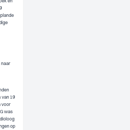
oek en
9
eplande
dige
n naar
onden
s van 19
n voor
CG was
rdioloog
ingen op