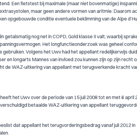
tend. Een fietstest bij maximale (maar niet bovenmatige) inspann
e extrasystolen, maar geen andere vormen van aritmie. Daarom a
leken opgebouwde conditie eventuele beklimming van de Alpe d’H
n getalsmatig nog net in COPD, Gold klasse II valt, waarbij sprake
inspanningsvermogen. Het longfunctieonderzoek was geheel conf
gebruiken. Volgens het Uwv had het appellant redelijkerwijs duide
ser en longarts Mannes van invloed zou kunnen zijn op zijn recht
ht de WAZ-uitkering van appellant met terugwerkende kracht va
) heeft het Uwv over de periode van 15 juli 2008 tot en met 6 april
verschuldigd betaalde WAZ-uitkering van appellant teruggevord
 beslist dat appellant het terugvorderingsbedrag vanaf juli 2012 in
alen.