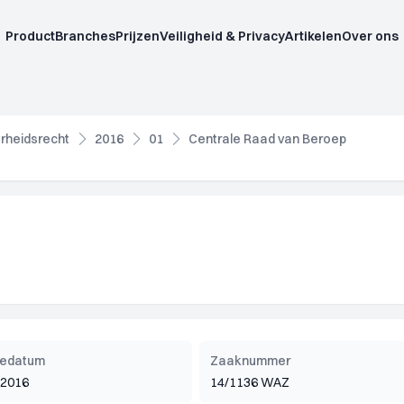
Product
Branches
Prijzen
Veiligheid & Privacy
Artikelen
Over ons
rheidsrecht
2016
01
Centrale Raad van Beroep
tiedatum
Zaaknummer
i 2016
14/1136 WAZ