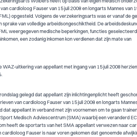
erzekeringsarts Wolbers heeft op basis van eigen medisch onderz
van cardioloog Fauser van 15 juli 2008 en longarts Mannes van 1
 (FML) opgesteld. Volgens de verzekeringsarts was er vanaf de g
n sprake van volledige arbeidsongeschiktheid. De arbeidsdeskun
e FML weergegeven medische beperkingen, functies geselecteerd
ninkomen, een zodanig inkomen kon verdienen dat zijn mate van
 de WAZ-uitkering van appellant met ingang van 15 juli 2008 herzie
%.
rondslag gelegd dat appellant zijn inlichtingenplicht heeft gesch
brieven van cardioloog Fauser van 15 juli 2008 en longarts Manne
d dat appellant in verband met zijn voornemen om te gaan traine
een Sport Medisch Adviescentrum (SMA) waarbij een veranderd E
arom heeft de sportarts van het SMA appellant verwezen naar ca
n cardioloog Fauser is naar voren gekomen dat genoemde afwijk