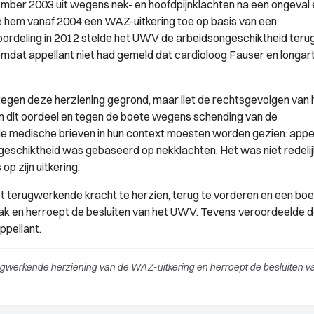
cember 2003 uit wegens nek- en hoofdpijnklachten na een ongeval 
 hem vanaf 2004 een WAZ-uitkering toe op basis van een
ordeling in 2012 stelde het UWV de arbeidsongeschiktheid terug
mdat appellant niet had gemeld dat cardioloog Fauser en longar
tegen deze herziening gegrond, maar liet de rechtsgevolgen van 
gen dit oordeel en tegen de boete wegens schending van de
 de medische brieven in hun context moesten worden gezien: appe
ngeschiktheid was gebaseerd op nekklachten. Het was niet redelij
op zijn uitkering.
terugwerkende kracht te herzien, terug te vorderen en een boe
aak en herroept de besluiten van het UWV. Tevens veroordeelde 
ppellant.
ugwerkende herziening van de WAZ-uitkering en herroept de besluiten v