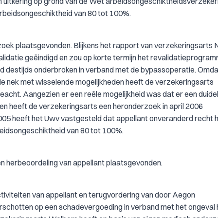
 uitkering op grond van de Wet arbeidsongeschiktheidsverzeker
rbeidsongeschiktheid van 80 tot 100%.
k plaatsgevonden. Blijkens het rapport van verzekeringsarts N
idatie geëindigd en zou op korte termijn het revalidatieprogra
rd destijds onderbroken in verband met de bypassoperatie. Omda
 de nek met wisselende mogelijkheden heeft de verzekeringsarts
acht. Aangezien er een reële mogelijkheid was dat er een duidel
en heeft de verzekeringsarts een heronderzoek in april 2006
05 heeft het Uwv vastgesteld dat appellant onveranderd recht 
eidsongeschiktheid van 80 tot 100%.
n herbeoordeling van appellant plaatsgevonden.
tiviteiten van appellant en terugvordering van door Aegon
rschotten op een schadevergoeding in verband met het ongeval 