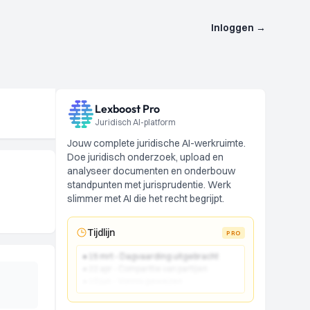
Inloggen
→
Lexboost Pro
Juridisch AI-platform
Jouw complete juridische AI-werkruimte.
Doe juridisch onderzoek, upload en
analyseer documenten en onderbouw
standpunten met jurisprudentie. Werk
slimmer met AI die het recht begrijpt.
Tijdlijn
PRO
● 15 mrt - Dagvaarding uitgebracht
● 22 apr - Comparitie van partijen
● 10 jun - Vonnis gewezen