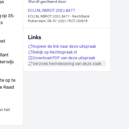
en
Wordt geciteerd door
ECLI:NL:RBROT:2021:6477
 op 35-
ECLI:NL:RBROT:2021:6477 - Rechtbank
Rotterdam, 08-07-2021 / ROT 20/879
ts
Links
het
Kopieer de link naar deze uitspraak
Bekijk op Rechtspraak.nl
llant
Download PDF van deze uitspraak
kerwijs
Verzoek herindexering van deze zaak
te op te
de Raad
an het