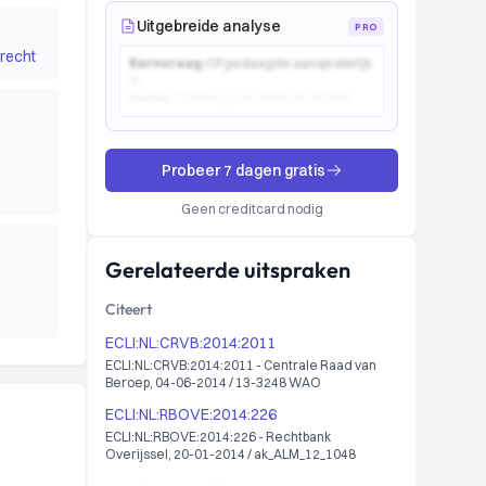
Uitgebreide analyse
PRO
recht
Kernvraag:
Of gedaagde aansprakelijk
is...
Kader:
Toetsing aan artikel 6:162 BW...
Probeer 7 dagen gratis
Geen creditcard nodig
Gerelateerde uitspraken
Citeert
ECLI:NL:CRVB:2014:2011
ECLI:NL:CRVB:2014:2011 - Centrale Raad van
Beroep, 04-06-2014 / 13-3248 WAO
ECLI:NL:RBOVE:2014:226
ECLI:NL:RBOVE:2014:226 - Rechtbank
Overijssel, 20-01-2014 / ak_ALM_12_1048