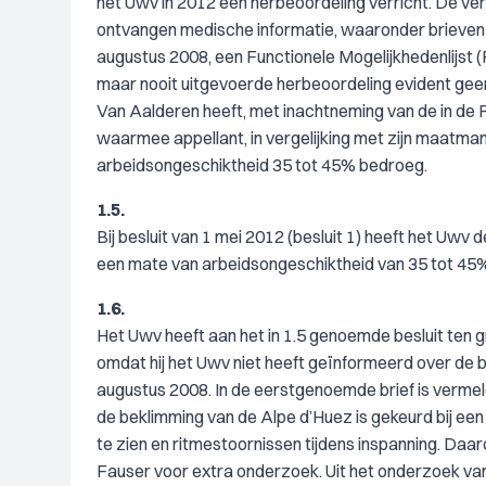
het Uwv in 2012 een herbeoordeling verricht. De v
ontvangen medische informatie, waaronder brieven 
augustus 2008, een Functionele Mogelijkhedenlijst
maar nooit uitgevoerde herbeoordeling evident gee
Van Aalderen heeft, met inachtneming van de in d
waarmee appellant, in vergelijking met zijn maatma
arbeidsongeschiktheid 35 tot 45% bedroeg.
1.5.
Bij besluit van 1 mei 2012 (besluit 1) heeft het Uwv
een mate van arbeidsongeschiktheid van 35 tot 45
1.6.
Het Uwv heeft aan het in 1.5 genoemde besluit ten g
omdat hij het Uwv niet heeft geïnformeerd over de 
augustus 2008. In de eerstgenoemde brief is vermel
de beklimming van de Alpe d’Huez is gekeurd bij 
te zien en ritmestoornissen tijdens inspanning. Da
Fauser voor extra onderzoek. Uit het onderzoek va