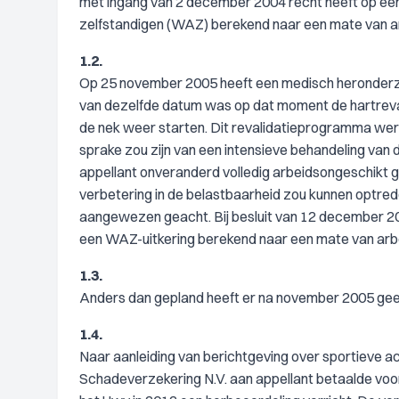
met ingang van 2 december 2004 recht heeft op een
zelfstandigen (WAZ) berekend naar een mate van a
1.2.
Op 25 november 2005 heeft een medisch heronderzoe
van dezelfde datum was op dat moment de hartreval
de nek weer starten. Dit revalidatieprogramma we
sprake zou zijn van een intensieve behandeling van
appellant onveranderd volledig arbeidsongeschikt ge
verbetering in de belastbaarheid zou kunnen optred
aangewezen geacht. Bij besluit van 12 december 20
een WAZ-uitkering berekend naar een mate van arb
1.3.
Anders dan gepland heeft er na november 2005 gee
1.4.
Naar aanleiding van berichtgeving over sportieve ac
Schadeverzekering N.V. aan appellant betaalde voo