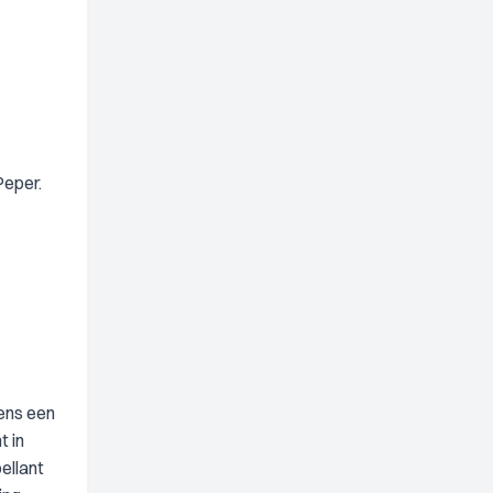
Peper.
kens een
t in
ellant