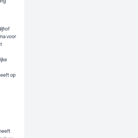
ing
ijhof
mma voor
t
ijke
heeft op
heeft