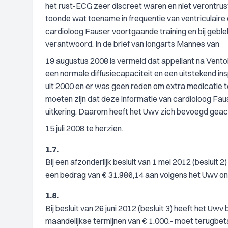
het rust-ECG zeer discreet waren en niet verontrus
toonde wat toename in frequentie van ventriculair
cardioloog Fauser voortgaande training en bij geb
verantwoord. In de brief van longarts Mannes van
19 augustus 2008 is vermeld dat appellant na Ventoli
een normale diffusiecapaciteit en een uitstekend 
uit 2000 en er was geen reden om extra medicatie te 
moeten zijn dat deze informatie van cardioloog Fau
uitkering. Daarom heeft het Uwv zich bevoegd geac
15 juli 2008 te herzien.
1.7.
Bij een afzonderlijk besluit van 1 mei 2012 (besluit 2
een bedrag van € 31.986,14 aan volgens het Uwv on
1.8.
Bij besluit van 26 juni 2012 (besluit 3) heeft het Uwv
maandelijkse termijnen van € 1.000,- moet terugbet