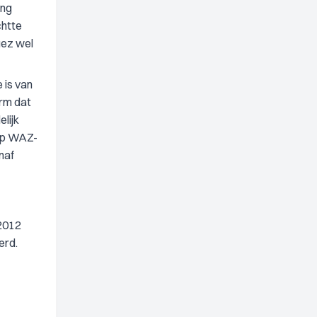
ing
chtte
uez wel
 is van
orm dat
lijk
 op WAZ-
naf
 2012
erd.