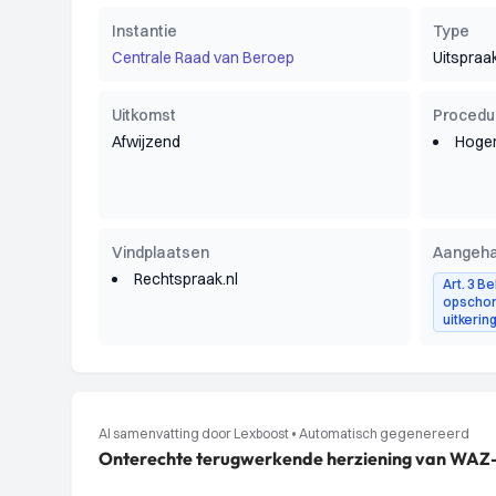
Instantie
Type
Centrale Raad van Beroep
Uitspraa
Uitkomst
Procedu
Afwijzend
Hoger
Vindplaatsen
Aangeha
Rechtspraak.nl
Art. 3 B
opschort
uitkerin
AI samenvatting door Lexboost
•
Automatisch gegenereerd
Onterechte terugwerkende herziening van WAZ-ui