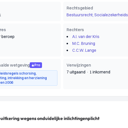
Rechtsgebied
k
Bestuursrecht; Socialezekerheids
res
Rechters
 beroep
A.I. van der Kris
M.C. Bruning
C.C.W. Lange
alde wetgeving
Verwijzingen
Pro
7 uitgaand
·
1 inkomend
eleidsregels schorsing,
ing, intrekking en herziening
gen 2006
tkering wegens onduidelijke inlichtingenplicht