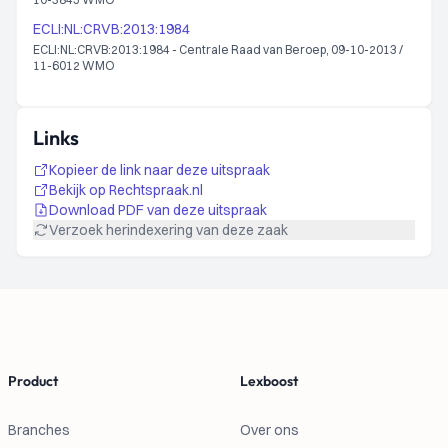
ECLI:NL:CRVB:2013:1984
ECLI:NL:CRVB:2013:1984 - Centrale Raad van Beroep, 09-10-2013 /
11-6012 WMO
Links
Kopieer de link naar deze uitspraak
Bekijk op Rechtspraak.nl
Download PDF van deze uitspraak
Verzoek herindexering van deze zaak
Footer
Product
Lexboost
Branches
Over ons