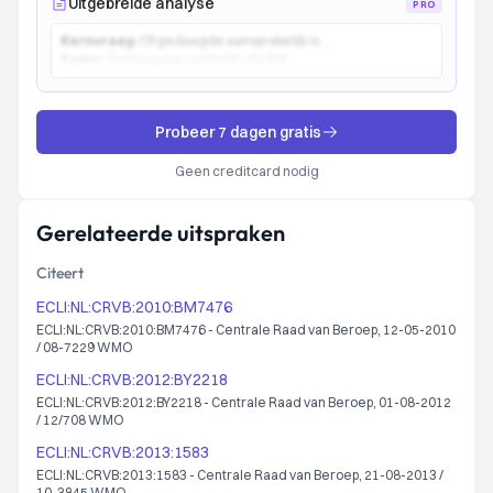
Uitgebreide analyse
PRO
Kernvraag:
Of gedaagde aansprakelijk is...
Kader:
Toetsing aan artikel 6:162 BW...
Probeer 7 dagen gratis
Geen creditcard nodig
Gerelateerde uitspraken
Citeert
ECLI:NL:CRVB:2010:BM7476
ECLI:NL:CRVB:2010:BM7476 - Centrale Raad van Beroep, 12-05-2010
/ 08-7229 WMO
ECLI:NL:CRVB:2012:BY2218
ECLI:NL:CRVB:2012:BY2218 - Centrale Raad van Beroep, 01-08-2012
/ 12/708 WMO
ECLI:NL:CRVB:2013:1583
ECLI:NL:CRVB:2013:1583 - Centrale Raad van Beroep, 21-08-2013 /
10-3845 WMO