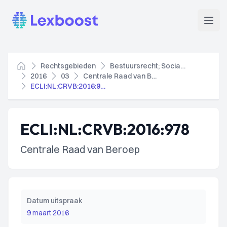
Lexboost
Open
Rechtsgebieden
Bestuursrecht; Socialezekerheidsrecht
Home
2016
03
Centrale Raad van Beroep
ECLI:NL:CRVB:2016:978
ECLI:NL:CRVB:2016:978
Centrale Raad van Beroep
Datum uitspraak
9 maart 2016