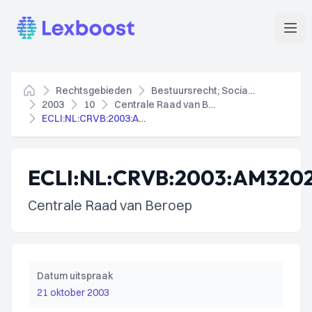
Lexboost
Ope
Rechtsgebieden
Bestuursrecht; Socialezekerheidsrecht
Home
2003
10
Centrale Raad van Beroep
ECLI:NL:CRVB:2003:AM3202
ECLI:NL:CRVB:2003:AM320
Centrale Raad van Beroep
Datum uitspraak
21 oktober 2003