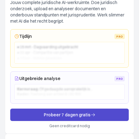
Jouw complete juridische AI-werkruimte. Doe juridisch
onderzoek, upload en analyseer documenten en
onderbouw standpunten met jurisprudentie. Werk slimmer
met AI die het recht begrijpt.
Tijdlijn
PRO
● 15 mrt - Dagvaarding uitgebracht
● 22 apr - Comparitie van partijen
● 10 jun - Vonnis gewezen
Uitgebreide analyse
PRO
Kernvraag:
Of gedaagde aansprakelijk is...
Kader:
Toetsing aan artikel 6:162 BW...
Probeer 7 dagen gratis
Geen creditcard nodig