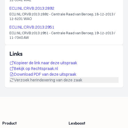
ECLI:NL:CRVB:2013:2892
ECLI:NL:CRVB:2013:2892 - Centrale Raad van Beroep, 18-12-2013 /
12-5231 WAO
ECLI:NL:CRVB:2013:2951
ECLI:NL:CRVB:2013:2951 - Centrale Raad van Beroep, 19-12-2013 /
11-7340 AW
Links
Kopieer de link naar deze uitspraak
Bekijk op Rechtspraak.nl
Download PDF van deze uitspraak
Verzoek herindexering van deze zaak
Footer
Product
Lexboost