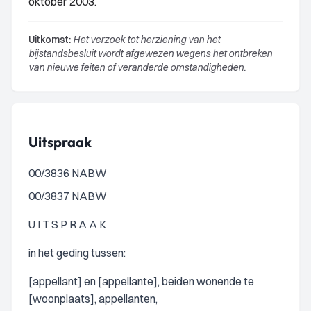
oktober 2003.
Uitkomst:
Het verzoek tot herziening van het
bijstandsbesluit wordt afgewezen wegens het ontbreken
van nieuwe feiten of veranderde omstandigheden.
Uitspraak
00/3836 NABW
00/3837 NABW
U I T S P R A A K
in het geding tussen:
[appellant] en [appellante], beiden wonende te
[woonplaats], appellanten,