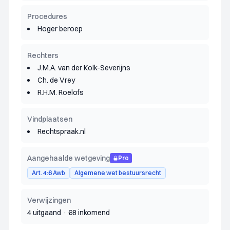
Procedures
Hoger beroep
Rechters
J.M.A. van der Kolk-Severijns
Ch. de Vrey
R.H.M. Roelofs
Vindplaatsen
Rechtspraak.nl
Aangehaalde wetgeving
Pro
Art. 4:6 Awb
Algemene wet bestuursrecht
Verwijzingen
4 uitgaand
·
68 inkomend