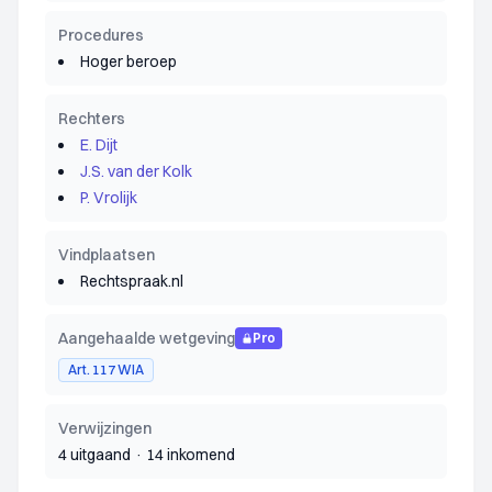
Procedures
Hoger beroep
Rechters
E. Dijt
J.S. van der Kolk
P. Vrolijk
Vindplaatsen
Rechtspraak.nl
Aangehaalde wetgeving
Pro
Art. 117 WIA
Verwijzingen
4 uitgaand
·
14 inkomend