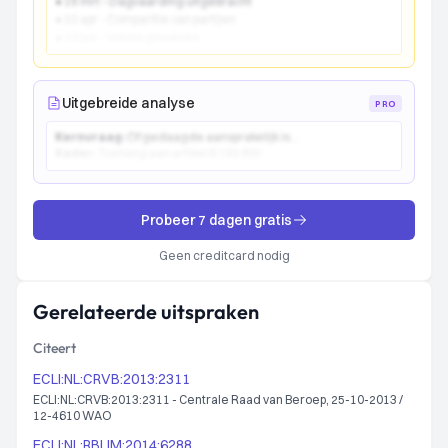
● 15 mrt - Dagvaarding uitgebracht
● 22 apr - Comparitie van partijen
● 10 jun - Vonnis gewezen
Uitgebreide analyse
PRO
Kernvraag:
Of gedaagde aansprakelijk is...
Kader:
Toetsing aan artikel 6:162 BW...
Probeer 7 dagen gratis
Geen creditcard nodig
Gerelateerde uitspraken
Citeert
ECLI:NL:CRVB:2013:2311
ECLI:NL:CRVB:2013:2311 - Centrale Raad van Beroep, 25-10-2013 /
12-4610 WAO
ECLI:NL:RBLIM:2014:6288