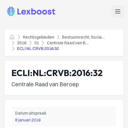
Lexboost
Open
Rechtsgebieden
Bestuursrecht; Socialezekerheidsrecht
Home
2016
01
Centrale Raad van Beroep
ECLI:NL:CRVB:2016:32
ECLI:NL:CRVB:2016:32
Centrale Raad van Beroep
Datum uitspraak
8 januari 2016