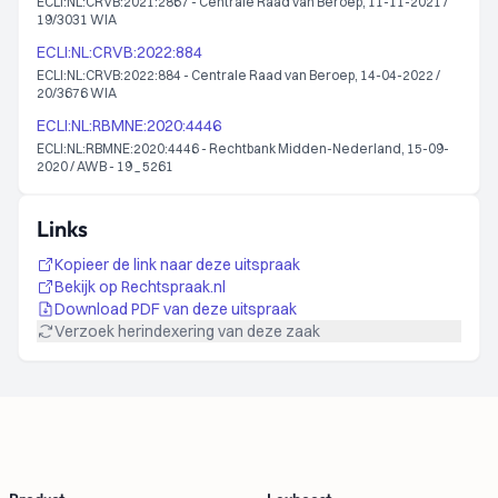
ECLI:NL:CRVB:2021:2867 - Centrale Raad van Beroep, 11-11-2021 /
19/3031 WIA
ECLI:NL:CRVB:2022:884
ECLI:NL:CRVB:2022:884 - Centrale Raad van Beroep, 14-04-2022 /
20/3676 WIA
ECLI:NL:RBMNE:2020:4446
ECLI:NL:RBMNE:2020:4446 - Rechtbank Midden-Nederland, 15-09-
2020 / AWB - 19 _ 5261
Links
Kopieer de link naar deze uitspraak
Bekijk op Rechtspraak.nl
Download PDF van deze uitspraak
Verzoek herindexering van deze zaak
Footer