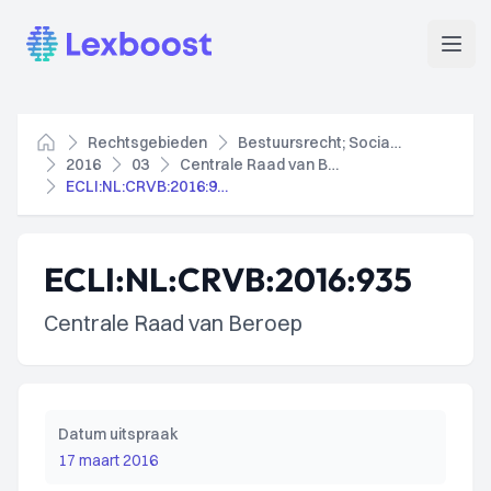
Lexboost
Open
Rechtsgebieden
Bestuursrecht; Socialezekerheidsrecht
Home
2016
03
Centrale Raad van Beroep
ECLI:NL:CRVB:2016:935
ECLI:NL:CRVB:2016:935
Centrale Raad van Beroep
Datum uitspraak
17 maart 2016