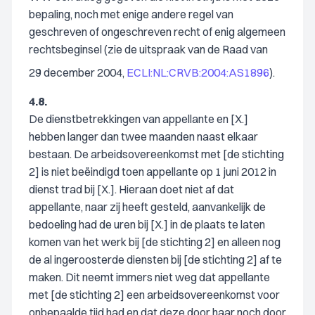
bepaling, noch met enige andere regel van
geschreven of ongeschreven recht of enig algemeen
rechtsbeginsel (zie de uitspraak van de Raad van
29 december 2004,
ECLI:NL:CRVB:2004:AS1896
).
4.8.
De dienstbetrekkingen van appellante en [X.]
hebben langer dan twee maanden naast elkaar
bestaan. De arbeidsovereenkomst met [de stichting
2] is niet beëindigd toen appellante op 1 juni 2012 in
dienst trad bij [X.]. Hieraan doet niet af dat
appellante, naar zij heeft gesteld, aanvankelijk de
bedoeling had de uren bij [X.] in de plaats te laten
komen van het werk bij [de stichting 2] en alleen nog
de al ingeroosterde diensten bij [de stichting 2] af te
maken. Dit neemt immers niet weg dat appellante
met [de stichting 2] een arbeidsovereenkomst voor
onbepaalde tijd had en dat deze door haar noch door