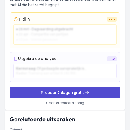
met AI die het recht begrijpt.
Tijdlijn
PRO
● 15 mrt - Dagvaarding uitgebracht
● 22 apr - Comparitie van partijen
● 10 jun - Vonnis gewezen
Uitgebreide analyse
PRO
Kernvraag:
Of gedaagde aansprakelijk is...
Kader:
Toetsing aan artikel 6:162 BW...
Probeer 7 dagen gratis
Geen creditcard nodig
Gerelateerde uitspraken
Citeert