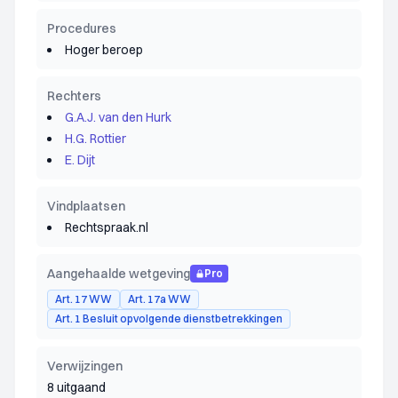
Procedures
Hoger beroep
Rechters
G.A.J. van den Hurk
H.G. Rottier
E. Dijt
Vindplaatsen
Rechtspraak.nl
Aangehaalde wetgeving
Pro
Art. 17 WW
Art. 17a WW
Art. 1 Besluit opvolgende dienstbetrekkingen
Verwijzingen
8 uitgaand