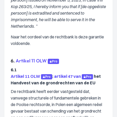
persoon] issued on November 5, 2025, in case VIII
Kop 263/25, I hereby inform you that if [de opgeëiste
persoon] is extradited and sentenced to
imprisonment, he will be able to serve it in the
Netherlands. ”
Naar het oordeel van de rechtbank is deze garantie
voldoende.
6.
Artikel 11 OLW
Pro
6.1
Artikel 11 OLW
:
artikel 47 van
het
Pro
Pro
Handvest van de grondrechten van de EU
De rechtbank heeft eerder vastgesteld dat,
vanwege structurele of fundamentele gebreken in
de Poolse rechtsorde, in Polen een algemeen reëel
gevaar bestaat van schending van het grondrecht