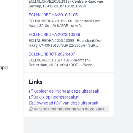
ECLI:NL:CRVB:2018:2528 - Centrale Raad van
Beroep, 15-08-2018 / 16/3216 WW
ECLI:NL:RBDHA:2016:7105
ECLI:NL:RBDHA:2016:7105 - Rechtbank Den
Haag, 30-05-2016 / SGR 15/7504
ECLI:NL:RBDHA:2023:13388
ECLI:NL:RBDHA:2023:13388 - Rechtbank Den
Haag, 07-09-2023 / SGR 22/1858 en SGR
22/2389
ECLI:NL:RBROT:2024:407
ECLI:NL:RBROT:2024:407 - Rechtbank
Rotterdam, 26-01-2024 / ROT 22/6222
pril
Links
Kopieer de link naar deze uitspraak
Bekijk op Rechtspraak.nl
Download PDF van deze uitspraak
Verzoek herindexering van deze zaak