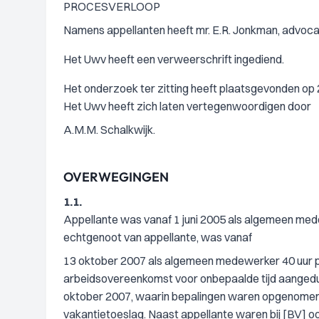
PROCESVERLOOP
Namens appellanten heeft mr. E.R. Jonkman, advocaa
Het Uwv heeft een verweerschrift ingediend.
Het onderzoek ter zitting heeft plaatsgevonden op 2
Het Uwv heeft zich laten vertegenwoordigen door
A.M.M. Schalkwijk.
OVERWEGINGEN
1.1.
Appellante was vanaf 1 juni 2005 als algemeen med
echtgenoot van appellante, was vanaf
13 oktober 2007 als algemeen medewerker 40 uur p
arbeidsovereenkomst voor onbepaalde tijd aangedu
oktober 2007, waarin bepalingen waren opgenomen o
vakantietoeslag. Naast appellante waren bij [BV] 