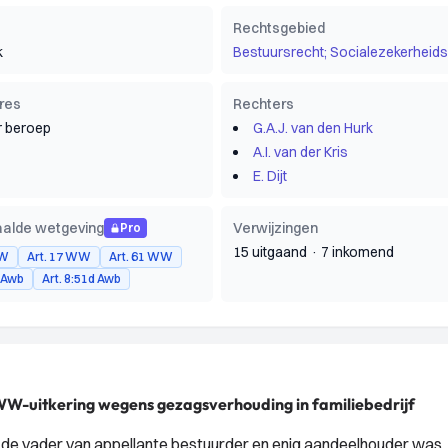
Rechtsgebied
k
Bestuursrecht; Socialezekerheids
res
Rechters
 beroep
G.A.J. van den Hurk
A.I. van der Kris
E. Dijt
alde wetgeving
Verwijzingen
Pro
15 uitgaand
·
7 inkomend
WW
Art. 17 WW
Art. 61 WW
2 Awb
Art. 8:51d Awb
WW-uitkering wegens gezagsverhouding in familiebedrijf
n de vader van appellante bestuurder en enig aandeelhouder was