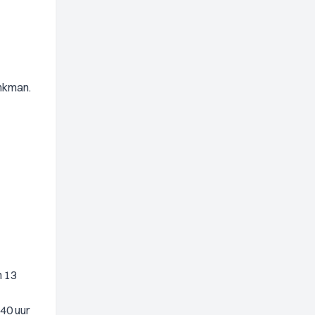
onkman.
n 13
40 uur