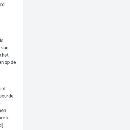
erd
de
 van
p het
en op de
iet
ebeurde
e
een
oorts
ij