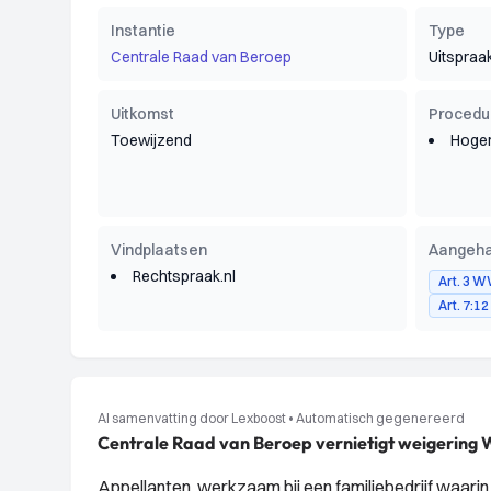
Instantie
Type
Centrale Raad van Beroep
Uitspraa
Uitkomst
Procedu
Toewijzend
Hoger
Vindplaatsen
Aangeha
Rechtspraak.nl
Art. 3 
Art. 7:1
AI samenvatting door Lexboost
•
Automatisch gegenereerd
Centrale Raad van Beroep vernietigt weigering 
Appellanten, werkzaam bij een familiebedrijf waari