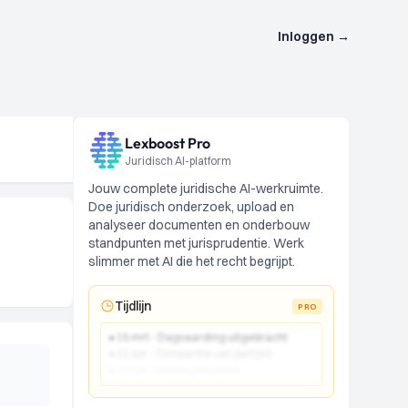
Inloggen
→
Lexboost Pro
Juridisch AI-platform
Jouw complete juridische AI-werkruimte.
Doe juridisch onderzoek, upload en
analyseer documenten en onderbouw
standpunten met jurisprudentie. Werk
slimmer met AI die het recht begrijpt.
Tijdlijn
PRO
● 15 mrt - Dagvaarding uitgebracht
● 22 apr - Comparitie van partijen
● 10 jun - Vonnis gewezen