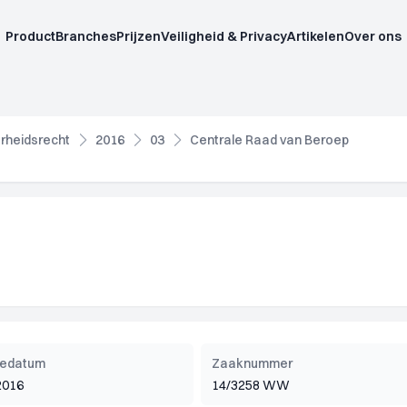
Product
Branches
Prijzen
Veiligheid & Privacy
Artikelen
Over ons
rheidsrecht
2016
03
Centrale Raad van Beroep
tiedatum
Zaaknummer
2016
14/3258 WW