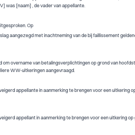
V] was [naam] , de vader van appellante.
uitgesproken. Op
slag aangezegd met inachtneming van de bij faillissement gelde
d om overname van betalingsverplichtingen op grond van hoofdst
liere WW-uitkeringen aangevraagd.
eigerd appellante in aanmerking te brengen voor een uitkering o
eigerd appellant in aanmerking te brengen voor een uitkering op