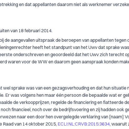
betrekking en dat appellanten daarom niet als werknemer verzek
iten van 18 februari 2014.
bij de aangevallen uitspraak de beroepen van appellanten tegen 
ieningenrechter heeft het standpunt van het Uwv dat sprake was
heerste onderschreven en geoordeeld dat het Uwv zich terecht o
rzekerd waren voor de WW en daarom geen aanspraak konden mak
 wel sprake was van een gezagsverhouding en dat hun situatie n
ie. Er was volgens hen maar één persoon die bepaalde wat er g
paalde de verkoopprijzen, regelde de financiering en fiatteerde d
och financieel, noch over de bedrijfsvoering en zij hadden ook g
 verwezen naar een door hen overgelegde verklaring van [naam] V
e Raad van 14 oktober 2015,
ECLI:NL:CRVB:2015:3634
, waaruit z