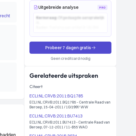
Uitgebreide analyse
PRO
recht
Kernvraag:
Of gedaagde aansprakelijk
is...
Kader:
Toetsing aan artikel 6:162 BW...
Probeer 7 dagen gratis
Geen creditcard nodig
Gerelateerde uitspraken
Citeert
ECLI:NL:CRVB:2011:BQ1785
ECLI:NL:CRVB:2011:BQ1785 - Centrale Raad van
Beroep, 15-04-2011 / 10/2997 WW
ECLI:NL:CRVB:2011:BU7413
ECLI:NL:CRVB:2011:BU7413 - Centrale Raad van
Beroep, 07-12-2011 / 11-655 WAO
, hadden