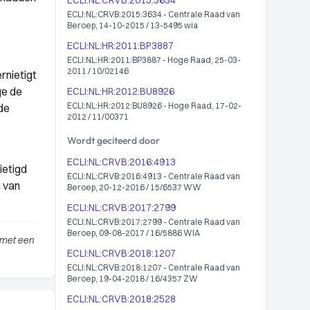
ECLI:NL:CRVB:2015:3634
ECLI:NL:CRVB:2015:3634 - Centrale Raad van
Beroep, 14-10-2015 / 13-5495 wia
ECLI:NL:HR:2011:BP3887
ECLI:NL:HR:2011:BP3887 - Hoge Raad, 25-03-
2011 / 10/02146
rnietigt
ge de
ECLI:NL:HR:2012:BU8926
ECLI:NL:HR:2012:BU8926 - Hoge Raad, 17-02-
de
2012 / 11/00371
Wordt geciteerd door
ECLI:NL:CRVB:2016:4913
ietigd
ECLI:NL:CRVB:2016:4913 - Centrale Raad van
 van
Beroep, 20-12-2016 / 15/6537 WW
ECLI:NL:CRVB:2017:2799
ECLI:NL:CRVB:2017:2799 - Centrale Raad van
Beroep, 09-08-2017 / 16/5886 WIA
 met een
ECLI:NL:CRVB:2018:1207
ECLI:NL:CRVB:2018:1207 - Centrale Raad van
Beroep, 19-04-2018 / 16/4357 ZW
ECLI:NL:CRVB:2018:2528