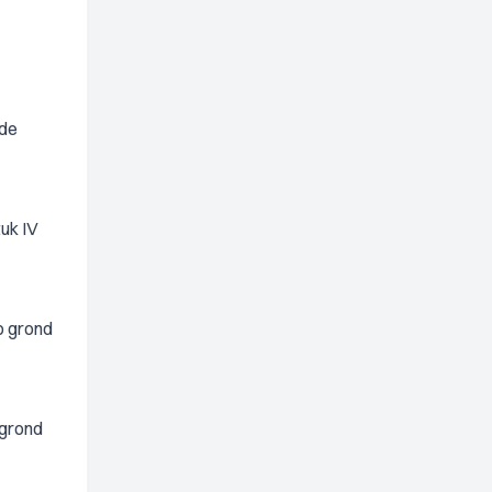
nde
uk IV
p grond
 grond