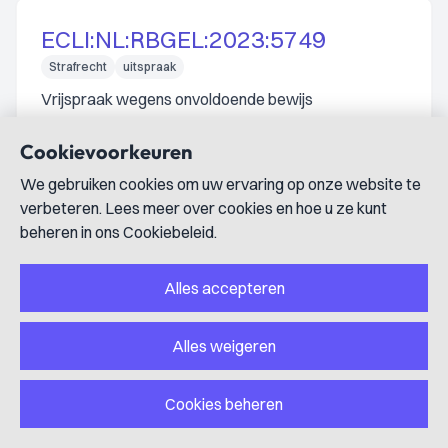
ECLI:NL:RBGEL:2023:5749
Strafrecht
uitspraak
Vrijspraak wegens onvoldoende bewijs
betrokkenheid bij hennepkwekerij en stroomdiefstal
11 september 2023
Cookievoorkeuren
De rechtbank Gelderland spreekt een 39-jarige man vrij
We gebruiken cookies om uw ervaring op onze website te
van betrokkenheid bij een hennepkwekerij en
verbeteren. Lees meer over cookies en hoe u ze kunt
stroomdiefstal wegens onvoldoende bewijs.
beheren in ons Cookiebeleid.
Alles accepteren
ECLI:NL:RBGEL:2023:4260
Alles weigeren
Strafrecht
uitspraak
Veroordeling verdachte voor 16 strafbare feiten
waaronder smaadschrift, bedreiging en
Cookies beheren
dierenmishandeling