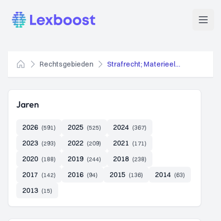
Lexboost
Open
Rechtsgebieden
Strafrecht; Materieel strafrecht
Home
Jaren
2026
2025
2024
(591)
(525)
(367)
2023
2022
2021
(293)
(209)
(171)
2020
2019
2018
(188)
(244)
(238)
2017
2016
2015
2014
(142)
(94)
(136)
(63)
2013
(15)