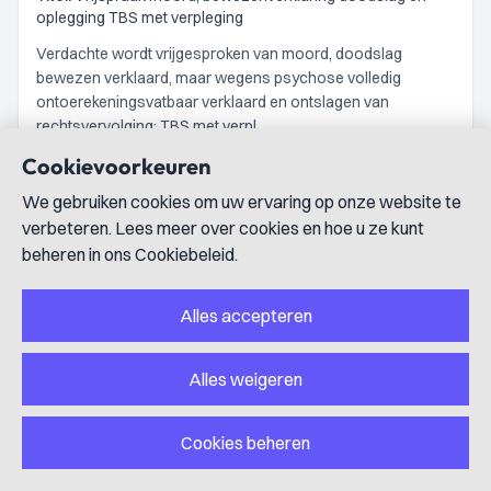
oplegging TBS met verpleging
Verdachte wordt vrijgesproken van moord, doodslag
bewezen verklaard, maar wegens psychose volledig
ontoerekeningsvatbaar verklaard en ontslagen van
rechtsvervolging; TBS met verpl…
Cookievoorkeuren
ECLI:NL:RBNNE:2026:2641
We gebruiken cookies om uw ervaring op onze website te
Instantie:
Rechtbank Noord-Nederland
verbeteren. Lees meer over cookies en hoe u ze kunt
beheren in ons Cookiebeleid.
Datum:
7 juli 2026
Titel:
Ontslag van rechtsvervolging wegens volledige
ontoerekeningsvatbaarheid en oplegging tbs met
Alles accepteren
dwangverpleging na bewezenverklaring doodslag en
mishandelingen
Alles weigeren
Verdachte wordt ontslagen van alle rechtsvervolging
wegens volledige ontoerekeningsvatbaarheid na
bewezenverklaring van doodslag en mishandelingen;
Cookies beheren
oplegging van tbs met dwangverp…