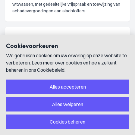
witwassen, met gedeeltelijke vrijspraak en toewijzing van
schadevergoedingen aan slachtoffers.
ECLI:NL:GHDHA:2022:410
Cookievoorkeuren
Strafrecht
uitspraak
We gebruiken cookies om uw ervaring op onze website te
Hoger beroep wegens medeplegen bezit harddrugs
verbeteren. Lees meer over cookies en hoe u ze kunt
en voorbereidingshandelingen in versnelde
beheren in ons Cookiebeleid.
procedure
17 maart 2022
Alles accepteren
Het gerechtshof Den Haag veroordeelt verdachte tot een
taakstraf van 240 uur en een voorwaardelijke
gevangenisstraf van 6 maanden wegens medeplegen
Alles weigeren
bezit van harddrugs en voorbereidingshandelingen, met
verbeurdverklaring van geldbedrag.
Cookies beheren