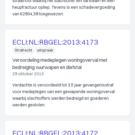
straatroof waarbij het slachtoffer ten val kwam en een
heupfractuur opliep. Tevens is een schadevergoeding
van €2934,39 toegewezen.
ECLI:NL:RBGEL:2013:4173
Strafrecht
uitspraak
Veroordeling medeplegen woningoverval met
bedreiging vuurwapen en diefstal
29 oktober 2013
Verdachte is veroordeeld tot 3,5 jaar gevangenisstraf
voor medeplegen van een gewapende woningoverval
waarbij slachtoffers werden bedreigd en goederen
werden gestolen.
ECLI:NL:RBGEL:2013:4172