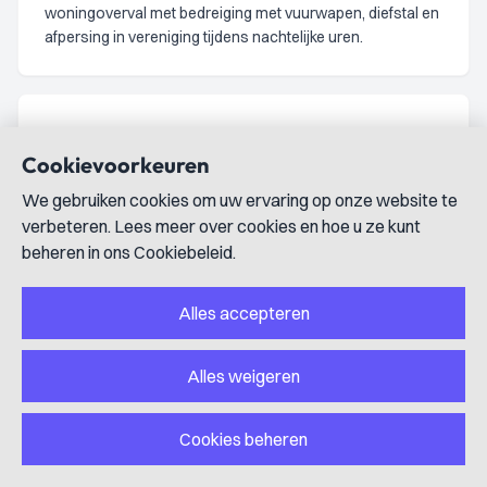
woningoverval met bedreiging met vuurwapen, diefstal en
afpersing in vereniging tijdens nachtelijke uren.
ECLI:NL:RBGEL:2013:4170
Cookievoorkeuren
Strafrecht
uitspraak
We gebruiken cookies om uw ervaring op onze website te
Veroordeling woningoverval met diefstal en
verbeteren. Lees meer over cookies en hoe u ze kunt
afpersing onder bedreiging met vuurwapen
beheren in ons Cookiebeleid.
29 oktober 2013
Verdachte veroordeeld tot 4 jaar gevangenisstraf voor
Alles accepteren
woningoverval waarbij onder bedreiging met een
vuurwapen een horloge en portemonnee werden
gestolen. Ook is schadevergoeding aan slachtoffers
Alles weigeren
toegewezen.
Cookies beheren