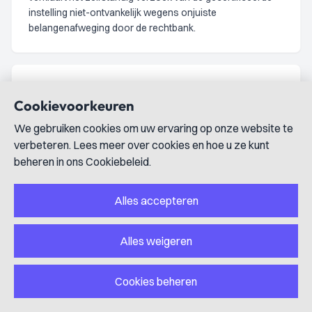
instelling niet-ontvankelijk wegens onjuiste
belangenafweging door de rechtbank.
ECLI:NL:GHDHA:2021:2449
Cookievoorkeuren
Civiel recht; Personen- en familierecht
uitspraak
We gebruiken cookies om uw ervaring op onze website te
Hoger beroep over toedeling woning en financiële
verbeteren. Lees meer over cookies en hoe u ze kunt
afwikkeling ex-samenwonenden
beheren in ons Cookiebeleid.
7 december 2021
Het hof vernietigt het vonnis van de rechtbank en wijst de
Alles accepteren
woning toe aan de man onder opschortende voorwaarde
dat hij de financiering binnen drie maanden rondmaakt.
Verder worden diverse financiële geschillen tussen
Alles weigeren
partijen beslecht.
Cookies beheren