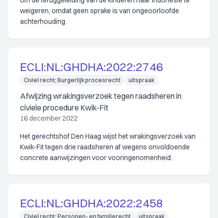
om de teruggeleiding van de kinderen naar Indonesië te
weigeren, omdat geen sprake is van ongeoorloofde
achterhouding.
ECLI:NL:GHDHA:2022:2746
Civiel recht; Burgerlijk procesrecht
uitspraak
Afwijzing wrakingsverzoek tegen raadsheren in
civiele procedure Kwik-Fit
16 december 2022
Het gerechtshof Den Haag wijst het wrakingsverzoek van
Kwik-Fit tegen drie raadsheren af wegens onvoldoende
concrete aanwijzingen voor vooringenomenheid.
ECLI:NL:GHDHA:2022:2458
Civiel recht; Personen- en familierecht
uitspraak