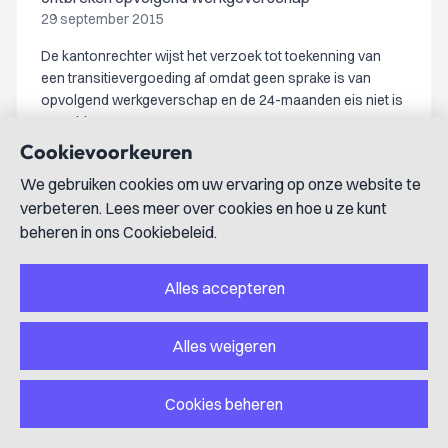
29 september 2015
De kantonrechter wijst het verzoek tot toekenning van
een transitievergoeding af omdat geen sprake is van
opvolgend werkgeverschap en de 24-maanden eis niet is
vervuld.
Cookievoorkeuren
We gebruiken cookies om uw ervaring op onze website te
verbeteren. Lees meer over cookies en hoe u ze kunt
ECLI:NL:RBNNE:2015:3018
beheren in ons Cookiebeleid.
Civiel recht
uitspraak
Ontbinding arbeidsovereenkomst wegens toe-
Alles accepteren
eigening extra kerstcadeaus door werknemer
23 juni 2015
Alles weigeren
De kantonrechter ontbindt de arbeidsovereenkomst van
een baliemedewerker wegens het zonder toestemming
toe-eigenen van drie extra kerstcadeaus, waardoor het
Cookies beheren
vertrouwen ernstig is geschaad.