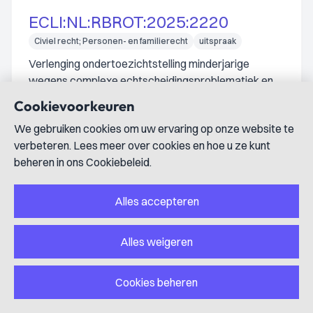
ECLI:NL:RBROT:2025:2220
Civiel recht; Personen- en familierecht
uitspraak
Verlenging ondertoezichtstelling minderjarige
wegens complexe echtscheidingsproblematiek en
noodzaak voortzetting hulpverlening
Cookievoorkeuren
6 februari 2025
We gebruiken cookies om uw ervaring op onze website te
De kinderrechter verlengt de ondertoezichtstelling van
verbeteren. Lees meer over cookies en hoe u ze kunt
een minderjarige met zes maanden tot 3 september 2025
beheren in ons Cookiebeleid.
vanwege ernstige bedreiging in ontwikkeling door
complexe echtscheidingsproblematiek en noodzaak
voortzetting van hulpverlening.
Alles accepteren
Alles weigeren
ECLI:NL:RBROT:2025:1922
Cookies beheren
Civiel recht; Personen- en familierecht
uitspraak
Verlenging ondertoezichtstelling en machtiging tot