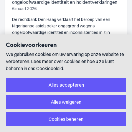
ongeloofwaardige identiteit en incidentverklaringen
6 maart 2026
De rechtbank Den Haag verklaart het beroep van een
Nigeriaanse asielzoeker ongegrond wegens
ongeloofwaardige identiteit en inconsistenties in zijn
relaas over incidenten, en veroordeelt de minister tot
Cookievoorkeuren
proceskostenvergoeding.
We gebruiken cookies om uw ervaring op onze website te
verbeteren. Lees meer over cookies en hoe u ze kunt
beheren in ons Cookiebeleid.
ECLI:NL:RBDHA:2026:7259
Bestuursrecht; Vreemdelingenrecht
uitspraak
Alles accepteren
Afwijzing asielaanvraag Colombiaanse vreemdeling
wegens onvoldoende bescherming en binnenlands
Alles weigeren
alternatief
13 februari 2026
Cookies beheren
De rechtbank Den Haag verklaart het beroep tegen de
afwijzing van de asielaanvraag van een Colombiaanse